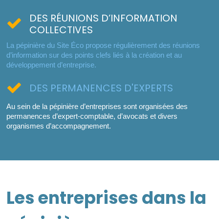
DES RÉUNIONS D’INFORMATION
COLLECTIVES
La pépinière du Site Éco propose régulièrement des réunions
d’information sur des points clefs liés à la création et au
développement d’entreprise.
DES PERMANENCES D'EXPERTS
Au sein de la pépinière d’entreprises sont organisées des
permanences d’expert-comptable, d’avocats et divers
organismes d’accompagnement.
Les entreprises dans la