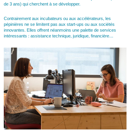
Casino Français Machines à Sous Jeux Gratuits
de 3 ans) qui cherchent à se développer.
Un área en la que WMS realmente sobresale es en la orientación a
su audiencia.
Sizzling Sevens Slots Gratuits
Contrairement aux incubateurs ou aux accélérateurs, les
Por eso es crucial jugar con las mismas apuestas, sin vacilar, sea
pépinières ne se limitent pas aux start-ups ou aux sociétés
cual sea la situación.
innovantes. Elles offrent néanmoins une palette de services
Gagnez De L Argent Dans Le Casino
intéressants : assistance technique, juridique, financière…