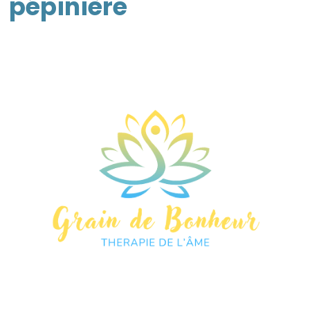
pépinière