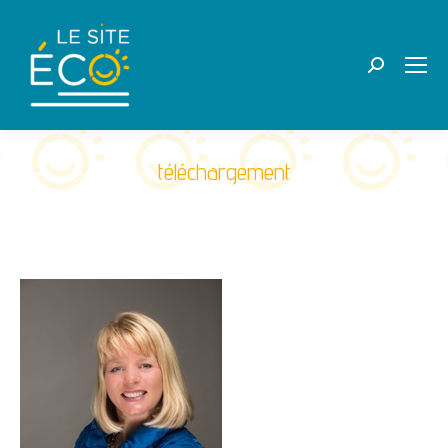
Premios jackpot.
Offres De Bonus De Casino En Ligne
: Cuando juegas en la máquina
Recherche
tragamonedas Reel Macau, ganar es tan fácil como alinear tres,
:
cuatro o cinco símbolos coincidentes.
Allwins Casino 50 Free Spins
- Las ganancias de los giros gratis
siempre se pagan como dinero de bonificación y las de una
promoción deben jugarse en un plazo de 24 horas.
téléchargement
Mansion Casino Fr 2025 Review
: Si ha estado repasando su
blackjack o póquer, puede ver cómo se compara con nuestros
crupieres en vivo.
Jugar casino marina del sol.
Spin Palace Casino En Ligne
Y nos gusta especialmente la experiencia de usuario mejorada que
ofrece la aplicación móvil en comparación con el sitio móvil de 888
Casino.
Bonus De Casino Aucun Dépôt Sans Mise En Service
Después de todo, la mayoría de las promociones de apuestas
gratuitas requieren un depósito relativamente pequeño para
activarlas, en muchos casos está duplicando su depósito con un
impulso de la casa de apuestas.