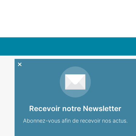
Recevoir notre Newsletter
Abonnez-vous afin de recevoir nos actus.