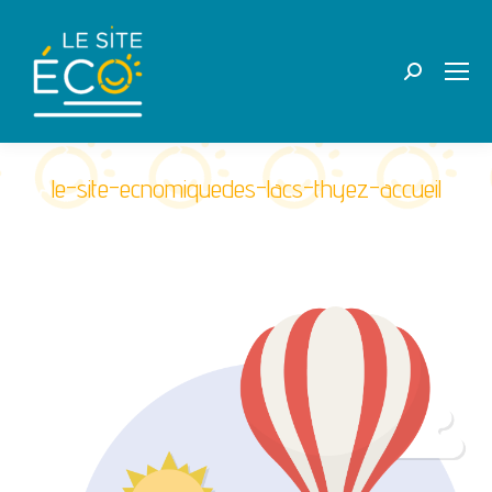
Poker que jugar.
Machines à Sous En Ligne Sans Bonus De Dépôt
: Agregue el hecho
Recherche
de que, al igual que en otras tragamonedas de cuadrícula, obtiene
:
carretes giratorios o ganancias en cascada, donde los símbolos que
hacen que una ganancia explote y más se desplieguen desde arriba
significa que hay más oportunidades para crear combinaciones
ganadoras.
le-site-ecnomiquedes-lacs-thyez-accueil
Jeux De Casino Avec Les Meilleures Chances
- La navegación es
fluida y consistente con menús claros, una barra de búsqueda y la
opción de elegir un juego de su proveedor preferido.
Résultat Loto Aujourdhui
: Y para ser franco, nunca debe jugar en un
casino en línea que no siga estos principios.
Metodos para ganar en la ruleta.
Machines à Sous Fruits
La estrategia básica utilizada en los juegos de blackjack.
Pourcentage De Machine à Sous
El mono, el gato y la rana pagan 6x, 5x y 4x su apuesta,
respectivamente, mientras que todos los demás iconos tienen una
calificación de pago un poco más baja.
Además, los códigos promocionales brindan la oportunidad de