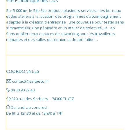
Site Économique des Lacs
Sur 5 000 m², le Site Éco propose plusieurs services : des bureaux
et des ateliers à la location, des programmes d’accompagnement
adaptés à la création d’entreprise : une couveuse pour tester sans
s’immatriculer, une pépinière et un atelier de créativité, Le Lab’.
Sans oublier deux espaces de coworking pour les travailleurs
nomades et des salles de réunion et de formation…
COORDONNÉES
contact@lesiteeco.fr
04 50 90 72 40
320 rue des Sorbiers – 74300 THYEZ
Du lundi au vendredi
De 8h à 12h30 et de 13h30 à 17h