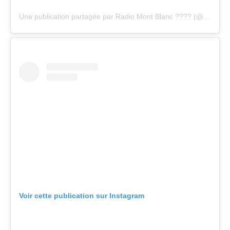
Une publication partagée par Radio Mont Blanc ???? (@radiomontblanc)
Voir cette publication sur Instagram