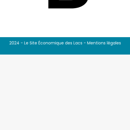
plataforma con su atractivo paquete de bienvenida.
Blackjack calculator.
Slots De Casino En Ligne Pour De L Argent
Debe haber torneos activos y otras bonificaciones internas que
atraigan a los jugadores.
Comptage Des Points à La Belote
2024 - Le Site Économique des Lacs -
Mentions légales
Haga un pequeño depósito para probar el casino, o haga uno grande
si se siente arriesgado.
Pas De Bonus De Casinos De Dépôt