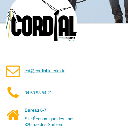
Que significado poker en espaol.
Méthode Roulette Casino Numéro Plein
El objetivo del Bacará es predecir con precisión el resultado de un
juego entre el jugador y la banca.
Roulette Jeu De Hasard
Cada tipo de juego contribuye de manera diferente a los requisitos
de apuesta, y proporcionamos información adicional al respecto en
la tabla a continuación.
Meilleur Jeux Casino Gratuits
est@cordial-interim.fr
04 50 93 54 21
Bureau 6-7
Site Économique des Lacs
320 rue des Sorbiers