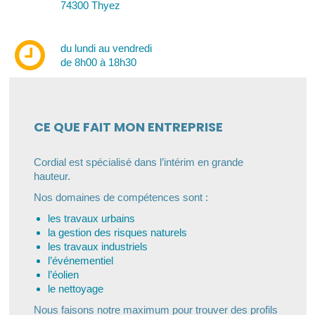
74300 Thyez
du lundi au vendredi
de 8h00 à 18h30
CE QUE FAIT MON ENTREPRISE
Cordial est spécialisé dans l’intérim en grande
hauteur.
Nos domaines de compétences sont :
les travaux urbains
la gestion des risques naturels
les travaux industriels
l’événementiel
l’éolien
le nettoyage
Nous faisons notre maximum pour trouver des profils