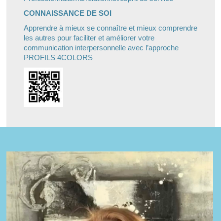
CONNAISSANCE DE SOI
Apprendre à mieux se connaître et mieux comprendre
les autres pour faciliter et améliorer votre
communication interpersonnelle avec l’approche
PROFILS 4COLORS