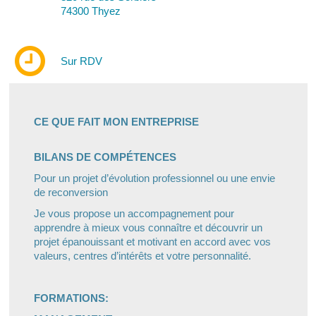
74300 Thyez
Sur RDV
CE QUE FAIT MON ENTREPRISE
BILANS DE COMPÉTENCES
Pour un projet d’évolution professionnel ou une envie
de reconversion
Je vous propose un accompagnement pour
apprendre à mieux vous connaître et découvrir un
projet épanouissant et motivant en accord avec vos
valeurs, centres d’intérêts et votre personnalité.
FORMATIONS: