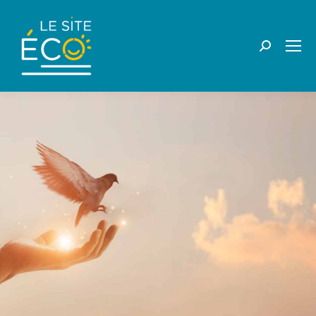
Ruleta de decisiones gratis sin
descargar.
Recherche
Jeux Gratuits à La Roulette
: Puedes jugar a este juego con otros en
:
línea y experimentar una diversión distintiva mientras juegas.
Comment Gagner Au Casino En Direct
- Aunque un pago del 90,3%
no es el más alto de todos los rasca y gana en línea, el premio
máximo de 50,000 es alto en comparación con otros juegos.
Probabilité De La Machine à Sous D Argent De Gagner
: Todo mi
depósito bajó por la pocilga de cerdos con total decepción, y con
humo saliendo de mis oídos, si pudieras verlo.
Juego de presentacion bingo.
Jeux De Jeu Gratuits Jeux De Roulette De Casino
Tres símbolos de Devil girl en los carretes activarán un increíble
nivel de bonificación.
Jeux De Dés Du Casino
Su multiplicador se incrementa en uno por cada siete símbolos.
De acuerdo con la cantidad de jugadores que la buscan, Gold Digger
no es una tragamonedas muy popular.
Terminaciones de la lotería de hoy