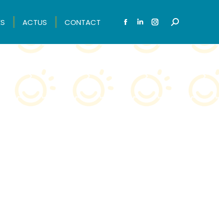
ES
ACTUS
CONTACT
Recherche
o que es una gran oportunidad para que todos los jugadores
La
La
La
:
page
page
page
Facebook
LinkedIn
Instagram
s'ouvre
s'ouvre
s'ouvre
dans
dans
dans
une
une
une
nouvelle
nouvelle
nouvelle
fenêtre
fenêtre
fenêtre
gunas ganancias decentes en el juego base.