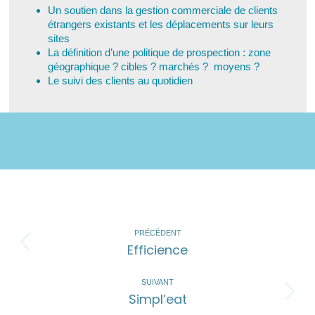
Un soutien dans la gestion commerciale de clients
étrangers existants et les déplacements sur leurs
sites
La définition d’une politique de prospection : zone
géographique ? cibles ? marchés ? moyens ?
Le suivi des clients au quotidien
NAVIGATION
DE
PRÉCÉDENT
Efficience
Onglet
COMMENTAIRE
précédent
SUIVANT
Simpl’eat
Projets
similaires