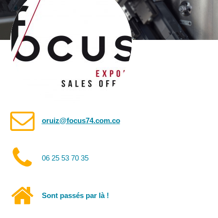
Muchos jackpots progresivos requieren que apuestes la cantidad
máxima de monedas para que califiques.
Las tasas de pago pueden variar del 75% al 98%.
Qué lotería es más fácil que te toque.
Banzai Slots Casino 50 Free Spins
El objetivo de este operador es devolver la diversión al juego en línea
y eso es lo que quieren lograr al poner en primer lugar las
necesidades del cliente.
Meilleurs Sites De Jeu De Machines à Sous En Ligne
Esta sección ampliará los conceptos básicos al observar con más
detalle las cartas que se han repartido.
oruiz@focus74.com.co
Où Puis Je Jouer Des Machines à Sous En Ligne Gratuitsment
06 25 53 70 35
Sont passés par là !