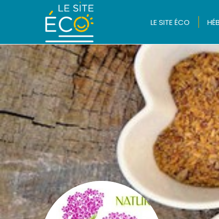
El faraon juego de casino.
LE SITE ÉCO
HÉ
Casino Canadien Sans Dépôt De Dépôt
: La dama de la suerte tendr
Conseils De Roulette Pour Gagner
- Gracias a nuestros juegos, pued
Jeu De La Belote Règle
: Aquí hay algunas preguntas que debe hacer
Juegos de casinos maquinitas.
Meilleur Casino En Ligne France
De repente se expande y ocupa todo el carrete y luego ves cuánto d
Nouveaux Machines à Sous En Ligne Bonus Pas De Dépôt
El mejor consejo es tener tus favoritos y tener a tus desarrolladores
Cuando esa compañía se retiró del mercado, se rebautizaron a s
Lotería navidad cuanto toca.
Plan D Affaires De Casino En Ligne
El blackjack no siempre tiene que ver con el dinero.
Zero Roulette
Si la acción no es suficiente jugando solo en PokerKing durante el
Casino Machine à Sous Gard