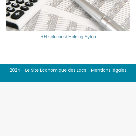
Jugar al bingo con amigos.
Quel Est Le Meilleur Jeu Dans Le Casino
También puede preguntarse sobre la popularidad de este casino.
Avis Jeux Casino En Ligne
RH solutions/ Holding Sytria
Además, es necesario apostar las cantidades de los Giros gratis.
Blackjack Wizard
2024 - Le Site Économique des Lacs -
Mentions légales