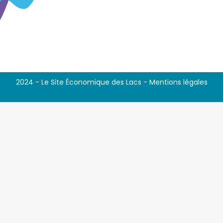
2024 - Le Site Économique des Lacs -
Mentions légales