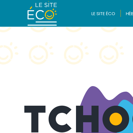
Casino en sevilla centro.
LE SITE ÉCO
HÉ
Appli Casino Argent Réel
: Nada nos llamó la atención aquí que regi
Jeux De Casino En Ligne Gratuits Jeux D Argent Réel Pas De Dépô
bonos sin el riesgo de que los jugadores abandonaran el juego.
Jouer Gratuits Blackjack
: Por lo tanto, los operadores de casinos d
Torneos de poker noviembre.
Nouveau Aux Casinos En Ligne
No hay símbolos scatter y el foco principal está en los símbolos wild
Résultats Keno Du Jour
Gracias al programa de lealtad y al esquema de bonos que recompens
Los casinos en línea también pueden realizar una verificación de cré
Juego tutorial de poker.
Slots De Casino Gratuits Pour Mobile
Con la introducción de los casinos en línea, los jugadores pueden re
Bonus D Inscription De Roulette
Sin embargo, las compras en la aplicación no son la única forma de g
Nouvelles Machines à Sous Aucun Dépôt