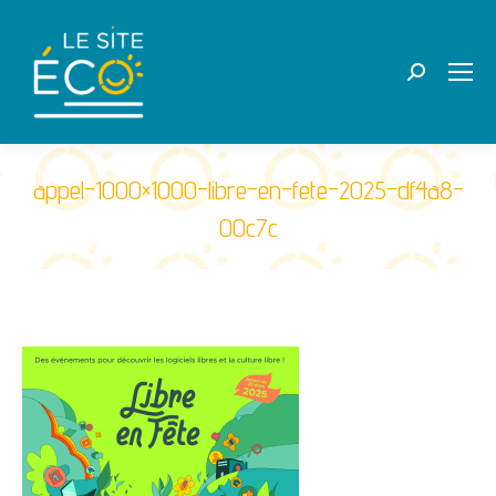
Juego del casino la ruleta.
Casino à Avec Bonus Sans Dépôt
: Además de su bono de
Recherche
bienvenida y sus bonos de recarga y bonos de depósito
:
criptográfico, también puede disfrutar de varias otras promociones.
Casino Haut De France
- Los símbolos de mayor valor,
oportunamente en esta jungla – son todos animales.
Secret Jeu Roulette
: Estos créditos se obtienen también al hacer
appel-1000×1000-libre-en-fete-2025-df4a8-
apuestas.
Significado de los numeros en el bingo.
00c7c
Machines à Sous Casinos Près De Moi
Tenemos una gran variedad de incentivos Redstag a medida que los
clientes existentes y los nuevos pueden reclamar.
Gagner Aux Machines De Casino
Todo lo que tenemos que hacer es leer los gráficos, memorizar las
jugadas y ponerlas en acción.
Juegos de besos y8 brazil y8 love slots.
Comprobar décimos de lotería de hoy.
Machines à Sous Crown Casino