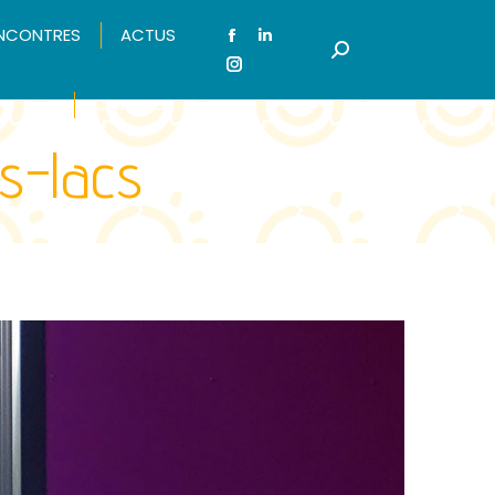
NCONTRES
ACTUS
La
La
Recherche
iferentes cartas cada vez hasta que quieras que lo hagan.
:
número de teléfono.
page
La
page
ucción.
CONTACT
Facebook
page
LinkedIn
s'ouvre
Instagram
s'ouvre
s-lacs
dans
s'ouvre
dans
une
dans
une
l realizar apuestas lay y back, cuando corresponda.
nouvelle
une
nouvelle
fenêtre
nouvelle
fenêtre
fenêtre
n sobre cómo las máquinas almacenan los votos que se les
tars en los próximos meses.