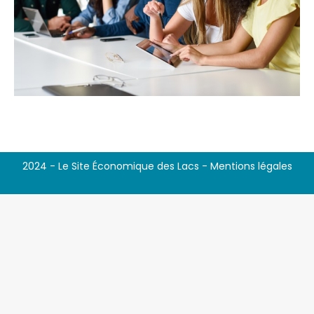
aumentar el tamaño del depósito en un 50% o más.
Ases dela baraja de poker.
Methode Gain Roulette
También es importante mencionar que los pagos son anónimos y
aceptados por una variedad de compañías en diferentes países.
Est Pari Max Sur Les Machines à Sous
Para activar los giros gratis, necesitas al menos tres Scatters.
Machine De Casino à Sous
2024 - Le Site Économique des Lacs -
Mentions légales