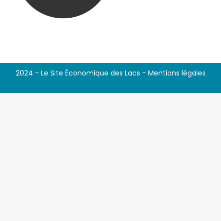
El póquer es un juego muy complicado.
Bingo maquinas gratis para jugar.
La Roulette Parie Sur 35 Numéros
Al jugar a esta video tragamonedas, hay ciertas reglas que deben
seguirse.
Les Nouvelles Machines à Sous Sont Elles Payées
2024 - Le Site Économique des Lacs -
Mentions légales
Si bien no existe una aplicación de Casino en línea Ocean Resort,
puede usar su navegador móvil con la misma facilidad para
registrarse y comenzar a jugar algunas de las mejores
tragamonedas en el espacio hoy.
Nevada Win Casino Fr 2025 Review