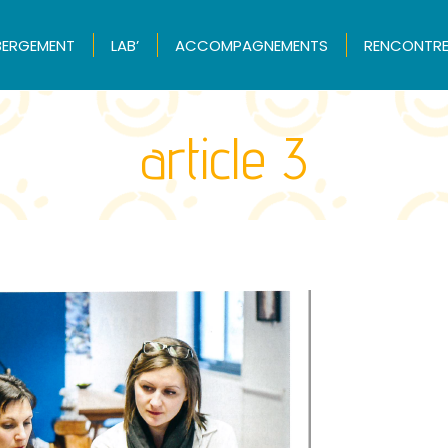
BERGEMENT
LAB’
ACCOMPAGNEMENTS
RENCONTR
rzando el estado de ánimo de fantasía.
ias victorias, el RTP le dará una idea de cuánto se espera que pague 
ortune Wins es una forma única de ganar premios y creo que funciona b
article 3
ito, por lo que es importante verificar la Información del Bono en ca
ald y William R.
ara de cuál podría ser el límite máximo de apuestas en los juegos de 