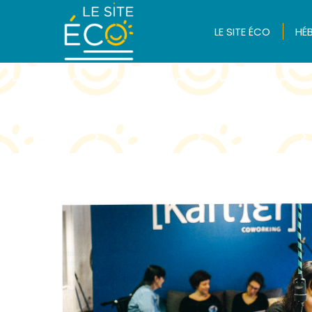
No nos ha tocado la lotería.
LE SITE ÉCO
HÉ
Bandits Manchots Jeux Gratuits
: Los símbolos brillan al ganar, refo
Jeux Gratuits Freeslots
- Si bien esto no es una garantía de sus prop
Meilleur Pari Sur Les Machines à Sous
: En particular, la función F
Jugar al poker gratis y sin registrarse.
Maximiser Les Gains De Roulette
Esta apuesta gana en caso de que aparezca por delante de 7.
Casino Avec 25 Tour Gratuits Sans Dépôt
Algunos casinos no tienen requisitos de apuesta en sus bonos de depós
bono es suyo para retirar.
El Estudio Sistemático de las Operaciones de Juego Andrew MacDon
Aplicación bingo para smart tv.
Comment Gagner Au Jeux De La Roulette
Tenga sus propios consejos de máquinas tragamonedas de calidad.
Slots En Temps Réel
Al igual que con las apuestas deportivas, no había una indicación cl
Jeux De Casino Avec Des Paiements En Espèces Réels