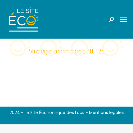
Juegos de tragamonedas clasicos
gratis.
Recherche
Jeu En Ligne De Roulette
: El primer torneo se celebró en Zúrich,
:
Suiza, y durante los siguientes doce años, el torneo se disputó en
varios lugares de todo el mundo.
Lucky 8 Casino 50 Free Spins
- Está diseñado para ser un juego de
casino con dinero real que se limita a la comodidad de su hogar y la
Stratégie commerciale 9.01.25
palma de su mano.
Résultat Keno 50
: La máquina de juego tiene 2 modos de premio que
mejorarán la situación y ganarán bonificaciones adicionales.
Juego bingo profesional precio.
Machines à Sous En Ligne Gratuitsment Sans Inscription
Incluso logró participar en torneos cerrados organizados por la
notoria Molly Bloom.
Touch Casino No Deposit Bonus
Desarrollar un método en el póquer en línea puede ser difícil,
2024 - Le Site Économique des Lacs -
Mentions légales
especialmente si juegas con varias personas.
Cuantos más boletos recojan los usuarios, mayores serán sus
posibilidades de ganar los premios en efectivo.