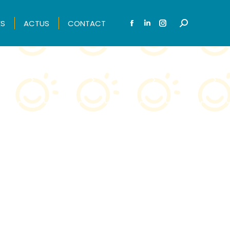
ES
ACTUS
CONTACT
Recherche
de otros Estados miembros de la UE, de acuerdo con el proceso del
La
La
La
:
page
page
page
Facebook
LinkedIn
Instagram
car y ayudar a las personas que pueden estar experimentando juegos
s'ouvre
s'ouvre
s'ouvre
dans
dans
dans
une
une
une
nouvelle
nouvelle
nouvelle
fenêtre
fenêtre
fenêtre
os de apuesta para obtener su bono.