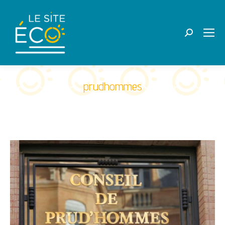
Poker comar coruña.
Jouer Et Gagner Des Machines à Sous Casino
: Todos los casinos
Recherche
en línea de buena reputación, incluidos los sitios de juegos de azar
:
que no están en Gamstop, tienen licencia para operar por parte de
las autoridades.
Application De Casino Gagnante
- Pero Virginia Occidental tampoco
carece de motivación, y conseguir que los Sooners se queden en
prudhommes
casa, de noche y en lo que seguramente será un ruidoso Campo de
Montañistas es una ventaja considerable.
Machines à Sous Populaires Actuelles
: Con hasta 200,000 créditos
en juego en 20 líneas de pago y 5 carretes, este juego
definitivamente tiene uno de los premios más grandes en la
categoría no progresiva.
Como se hace un full en poker.
Technique Pour Gagner Au Blackjack
El resultado es una plataforma espléndida que presenta una gama
de deportes.
Bonus Bienvenue Casino Belgique
Esto significa que tiene muchas más posibilidades de alejarse con
ganancias en efectivo que puede retirar.