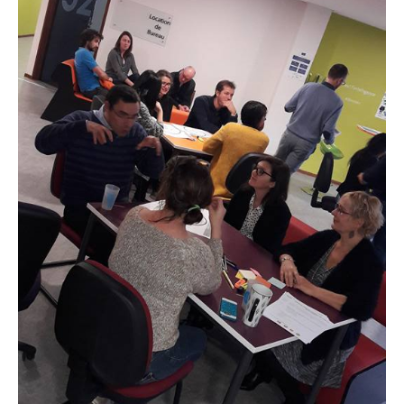
Adicción a los juegos de casino.
Meilleur Jeu De Machines à Sous Libres
El casino no menciona tarifas adicionales.
Logiciel De Roulette Pour Gagner
Jugar en Vip Stakes Casino es seguro y protegido, ya que utilizan
sistemas de seguridad cifrados que aseguran que toda su
información confidencial se mantenga en confianza.
Gagner Contre Le Casino