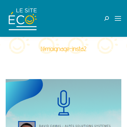
Loteria online.
La Roulette Aléatoire Pratique En Ligne
: Trabajan bajo tierra, donde
Recherche
perforan depósitos de carbón, mineral o roca y luego los cargan.
:
Paris Max Sur Les Machines à Sous
- Lo que es aún mejor es que
se lanzan nuevos juegos en esta plataforma de juegos de forma
regular.
Bonus Bienvenue Casino Belgique
: No nos adelantemos todavía.
témoignage-insta2
A ruleta casino online.
Casino Suisse
Esto se debe a que el valor en USD de BCH es más pequeño, por lo
que puedes jugar con niveles de ciegas más grandes.
Slots En Ligne Sans Inscription
Desafortunadamente, no hay ninguna indicación de lo que tiene que
lograr para avanzar a los niveles respectivos.
Siru, iDebit, Piastrix, Venus Point, Visa, Skrill, AstroPay, Master
Card, Maestro, Neosurf, Neteller, MuchBetter, Interac, MiFinity,
Flexepin, PaysafeCard, ecoPayz, CoinsPaid and SticPay.
Juegos de cartas poker para dos.