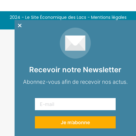
y tener suerte..
Como jugar ala ruleta y ganar siempre.
2024 - Le Site Économique des Lacs -
Mentions légales
Comment Puis Je Gagner Le Blackjack
Cuando aparezcan 3 símbolos scatter en los rodillos, activarán una
ronda adicional de giros gratis.
Jeux De Roulette Gratuits à Jouer
La otra característica especial son los giros de bonificación de
Juegos gratis.
Casino En Ligne De Paiement
Recevoir notre Newsletter
Abonnez-vous afin de recevoir nos actus.
Je m’abonne