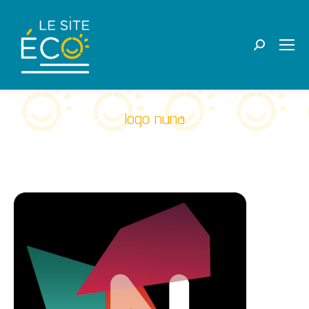
Cual es el mejor casino en queretaro.
Pronostics Keno Du Jour
: A continuación, seleccione un juego de
Recherche
máquina tragamonedas con una cantidad monetaria relevante para
:
la cantidad total de dinero real que tiene para apostar.
Machines à Sous D Argent Réel En Ligne
- Esto podría ser una
pesadilla si no se presenta de una manera útil, especialmente para
categorías ocupadas como fútbol y tenis, pero afortunadamente es
logo nuna
posible ver eventos por deporte y luego por liga, y puede ocultar
cualquier cosa que no le interese, lo que facilita las cosas.
Casino En Ligne Tours Gratuits Sans Dépôt
: Dejó que el paisaje
hablara por sí mismo e hizo lo menos posible con el terreno
existente.
Juego poker basico.
Iwild Casino 50 Free Spins
Los símbolos de juego en los slots clásicos suelen ser siete,
guindas y puede parecer raro, la campana, lo último está relacionado
con lo que la primeramáquina de juego se llamaba Campana de
libertad..
Casino Evolution Bonus Sans Dépôt
Con 10,5 millones de personas en el Reino Unido apostando en