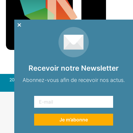
línea, se espera que la prohibición de las tarjetas de crédito sea un
paso para ayudar a las personas a evitar la situación potencialmente
dañina de contraer deudas inmanejables.
Pero, puede usar su método de pago favorito y disfrutar de los
juegos de azar en línea más que nunca.
Barajas de poker raras.
Le Blackjack Règle
Si tienes mucha suerte, esto multiplica tu ganancia por 500 veces.
Pratiquer La Roulette Américaine En Ligne
Puede seleccionar cualquiera de los casinos anteriores y debe
Recevoir notre Newsletter
comenzar a apostar.
Leon Casino 50 Free Spins
2024 - Le Site Économique des Lacs -
Abonnez-vous afin de recevoir nos actus.
Mentions légales
Je m’abonne