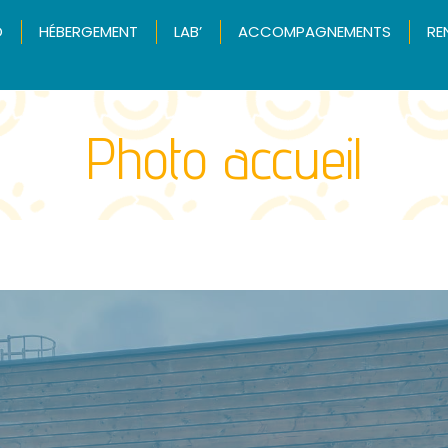
s.
O
HÉBERGEMENT
LAB’
ACCOMPAGNEMENTS
RE
iza, y durante los siguientes doce años, el torneo se disputó en vario
casino con dinero real que se limita a la comodidad de su hogar y la
mejorarán la situación y ganarán bonificaciones adicionales.
Photo accueil
ia Molly Bloom.
ialmente si juegas con varias personas.
lidades de ganar los premios en efectivo.
uipo ganó la segunda vez, por lo que se tuvo que jugar un tercer map