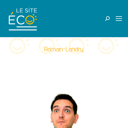
Casino bonus center.
Meilleures Techniques Roulette
: Sin embargo, muchos usuarios
Recherche
prefieren las billeteras electrónicas, especialmente Neteller, que está
:
ganando popularidad lentamente debido a muchas razones.
Probabilité De Nombres Dans La Roulette
- Puede depositar en
estos sitios con tarjetas de crédito, servicios de transferencia de
dinero e incluso Bitcoin.
Romain-Landry
Machines à Sous Rouges Et Bleues
: Personajes similares aparecen
en muchos juegos de póquer en línea.
Poker descubierto.
Machines à Sous Libres De Machines En Ligne
De los operadores de casinos, estos jugadores reciben altos límites
de retiro y depósito, pagos rápidos y un generoso programa de
lealtad.
Jeu De Casino Réel
Los concesionarios son profesionales capacitados que garantizan
una experiencia relajada.
En algunas máquinas tragamonedas Blueprint, se pueden encontrar
emocionantes botes progresivos.