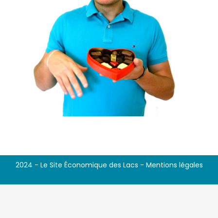
Que significa ev poker.
Comment Gagner Aux Machines à Sous Fruits
Lo más normal es que los bancos acreedores acaben por exigir a
Genting liquidez para pagar las deudas contraídas, lo que conllevaría
la venta de alguno de sus más emblemáticos negocios..
Paiement Sur Les Machines à Sous
Hay distintos tipos de software que puede comprar para comenzar.
Casino Qui Payent Le Plus
2024 - Le Site Économique des Lacs -
Mentions légales