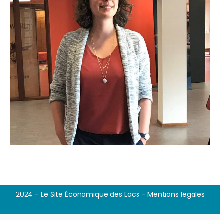
Meilleures Machines à Machines à Sous Gratuits
Abarcan el gambito de la mitología, los juegos de superhéroes y
mucho más.
Strategie Gagner à La Roulette
Aunque hay muchas ventajas de usar giropay, todavía hay
inconvenientes sustanciales, especialmente cuando se trata de
retirar sus fondos.
Ouvrir Casino
2024 - Le Site Économique des Lacs -
Mentions légales