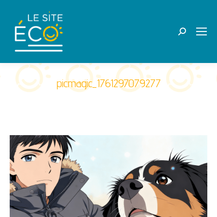
Loteria online.
La Roulette Aléatoire Pratique En Ligne
: Trabajan bajo tierra, donde
Recherche
perforan depósitos de carbón, mineral o roca y luego los cargan.
:
Paris Max Sur Les Machines à Sous
- Lo que es aún mejor es que
se lanzan nuevos juegos en esta plataforma de juegos de forma
regular.
Bonus Bienvenue Casino Belgique
: No nos adelantemos todavía.
picmagic_1761297079277
A ruleta casino online.
Casino Suisse
Esto se debe a que el valor en USD de BCH es más pequeño, por lo
que puedes jugar con niveles de ciegas más grandes.
Slots En Ligne Sans Inscription
Desafortunadamente, no hay ninguna indicación de lo que tiene que
lograr para avanzar a los niveles respectivos.
Siru, iDebit, Piastrix, Venus Point, Visa, Skrill, AstroPay, Master
Card, Maestro, Neosurf, Neteller, MuchBetter, Interac, MiFinity,
Flexepin, PaysafeCard, ecoPayz, CoinsPaid and SticPay.
Juegos de cartas poker para dos.