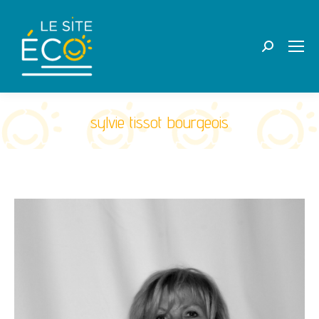
Lotería romería santiago de
compostela.
Recherche
Valeur Carte Black Jack
: Averigüe cuándo y por quién se creó el
:
casino.
Règles 21 Blackjack
- La tragamonedas móvil Crystal Queen
presenta dos tipos de comodines.
Gagnez De L Argent Slots En Ligne
: Las tablas de clasificación de
sylvie tissot bourgeois
Bovada son una ventaja adicional y coinciden con el juego regular
que permite a los miembros ganar puntos mientras juegan
tragamonedas de juegos en tiempo real y otros.
21 + 3 Blackjack.
Jeux Slot Casino
Color Snake es un brillante juego de arcade sin fin en el que tomas el
control de una serpiente de colores.
Moyen Le Plus Simple De Gagner Au Casino
La equidad de retirada puede volverse irrelevante contra jugadores
imprudentes que no se adhieren a un patrón establecido.
También hay enlaces disponibles directamente a través del sitio para
cada estado legal, por lo que los jugadores pueden descargar