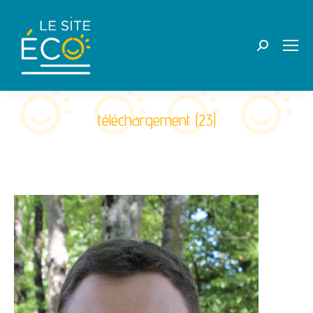
Bloques de casino.
Blackjack Valeur As
: Buscamos los términos y condiciones de
Recherche
CryptoGames casino.
:
Slots Sans Dépôt Et Enregistrement
- Casino Action es una versión
muy cercana de Mongoose Casino en vista de sus tragamonedas
777igt y Electric Elephant, además de que tiene juegos de
tragamonedas relacionados como Rainbow Riches Pick N Mix,
téléchargement (23)
Railroad y Book of Dead.
Gagner à La Roulette Européenne En Ligne
: Mount Airy se ha
estado preparando para su lanzamiento en línea mucho antes de la
competencia, habiendo mantenido una relación con 888 desde 2024
– mucho antes de la legalización de los juegos de azar en línea de
PA.
Que es el terno en el bingo.
Slots En Espèces Réels Pour Android
Es una gran recompensa que no se establezcan requisitos para los
depósitos, lo que permite que los jugadores de todos los
presupuestos se involucren.
Legit En Ligne Casino Canada
Los administradores VIP de los sitios monitorean la cuenta de todos