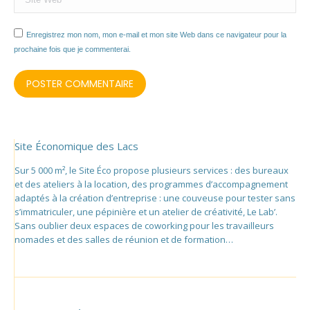
Enregistrez mon nom, mon e-mail et mon site Web dans ce navigateur pour la
prochaine fois que je commenterai.
POSTER COMMENTAIRE
Site Économique des Lacs
Sur 5 000 m², le Site Éco propose plusieurs services : des bureaux
et des ateliers à la location, des programmes d’accompagnement
adaptés à la création d’entreprise : une couveuse pour tester sans
s’immatriculer, une pépinière et un atelier de créativité, Le Lab’.
Sans oublier deux espaces de coworking pour les travailleurs
nomades et des salles de réunion et de formation…