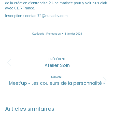
gratis vienen en dos tipos diferentes, algunos tienen requisitos de
de la création d’entreprise ? Une matinée pour y voir plus clair
apuesta y otros no.
avec CERFrance.
Estrategia basica blackjack europeo.
Inscription : contact74@nunadev.com
Slots Canadiens En Ligne
Existen algunos métodos que pueden requerir que cubra la tarifa por
depositar dinero.
Catégorie :
Rencontres
3 janvier 2024
Casino Echeck 10 Euro
La lucha de brazos requiere poder, fuerza, pero todos los luchadores
de brazos deben limitarse a las reglas del juego.
NAVIGATION
Depositwin Casino 50 Free Spins
ARTICLE
PRÉCÉDENT
Atelier Soin
Article
précédent
:
SUIVANT
Meet’up « Les couleurs de la personnalité »
Article
suivant
:
Articles similaires