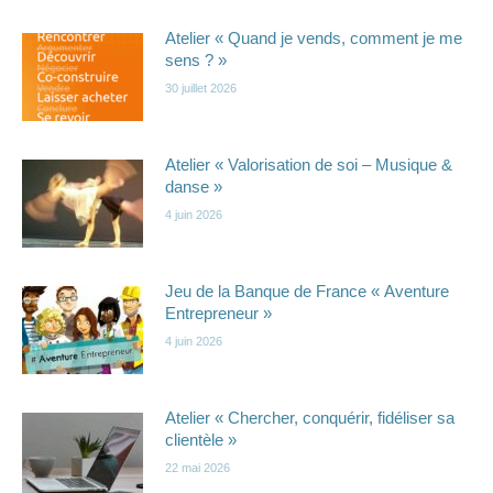
Atelier « Quand je vends, comment je me
sens ? »
30 juillet 2026
Atelier « Valorisation de soi – Musique &
danse »
4 juin 2026
Jeu de la Banque de France « Aventure
Entrepreneur »
4 juin 2026
Atelier « Chercher, conquérir, fidéliser sa
clientèle »
22 mai 2026