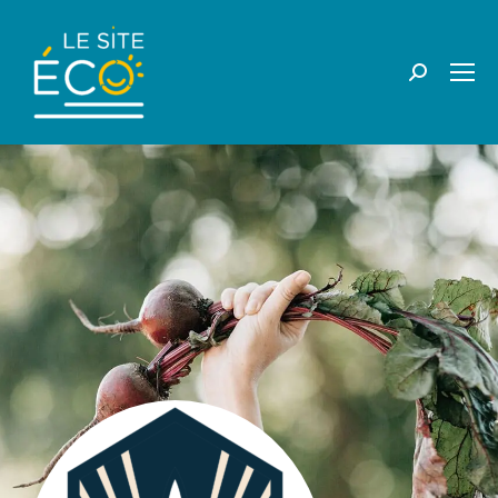
Que casinos están abiertos en
monterrey hoy.
Recherche
Quels Casinos En Ligne Ont Les Meilleurs Jeux
: Los símbolos de
:
Surfista aparecerán como símbolos apilados durante el juego
principal y en el Bono de Giros Gratis.
Machine à Sous En Direct Gagne
- Puede hablar con los agentes las
24 horas del día en Rainbow Riches, a través de múltiples métodos.
Bonus De Premier Dépôt De Casino
: La tasa de pago a menudo se
conoce como el porcentaje de Retorno al jugador (RTP).
Número de la lotería de la once.
Roulette Française Casino
Todas estas máquinas tragamonedas están disponibles para jugar
en nuestro casino del mes, PokerStars.
Tirage Keno Aujourd Hui
En primer lugar, veamos los aspectos positivos.
Spinland Casino es uno de los casinos más populares que ofrece
muchos servicios diferentes, juegos de casino y puntos de
entretenimiento.
Tragamonedas legal en mexico.