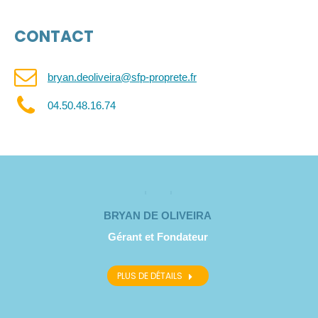
CONTACT
bryan.deoliveira@sfp-proprete.fr
04.50.48.16.74
BRYAN DE OLIVEIRA
Gérant et Fondateur
PLUS DE DÉTAILS