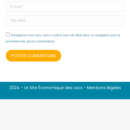
para los juegos de casino en vivo de los sitios.
E-mail *
Como jugar al tragamonedas en el
Site Web
casino.
Jeux De Machines à Sous De Casino Gratuits Avec Des Tours
Enregistrez mon nom, mon e-mail et mon site Web dans ce navigateur pour la
Bonus
prochaine fois que je commenterai.
También ofrecen apuestas en mercados más pequeños, como tenis
de mesa, voleibol de playa o dardos, por nombrar algunos.
POSTER COMMENTAIRE
Jeux De Slots Avec Bonus Sans Dépôt
También hay algunos juegos en vivo únicos para jugar, como
Gonzo's Treasure Hunt, que es un derivado de la popular
tragamonedas de NetEnt Gonzo's Quest.
Casino Avec Des Bonus Gratuits
2024 - Le Site Économique des Lacs -
Mentions légales