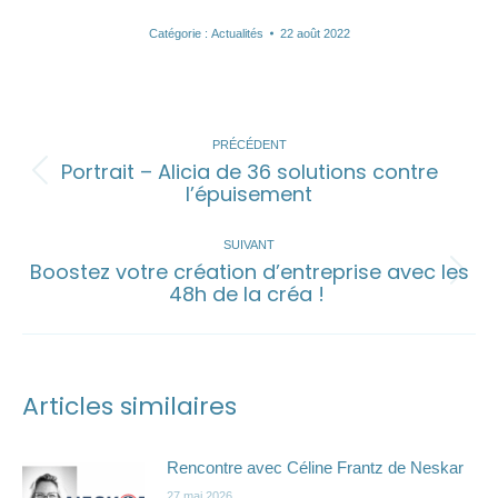
Catégorie :
Actualités
22 août 2022
NAVIGATION
ARTICLE
PRÉCÉDENT
Portrait – Alicia de 36 solutions contre
Article
l’épuisement
précédent
:
SUIVANT
Boostez votre création d’entreprise avec les
Article
48h de la créa !
suivant
:
Articles similaires
Rencontre avec Céline Frantz de Neskar
27 mai 2026