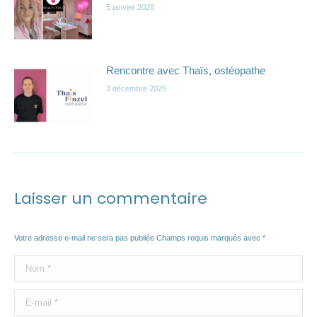
5 janvier 2026
Rencontre avec Thaïs, ostéopathe
3 décembre 2025
Laisser un commentaire
Votre adresse e-mail ne sera pas publiée Champs requis marqués avec
*
Commentaire
Nom *
E-mail *