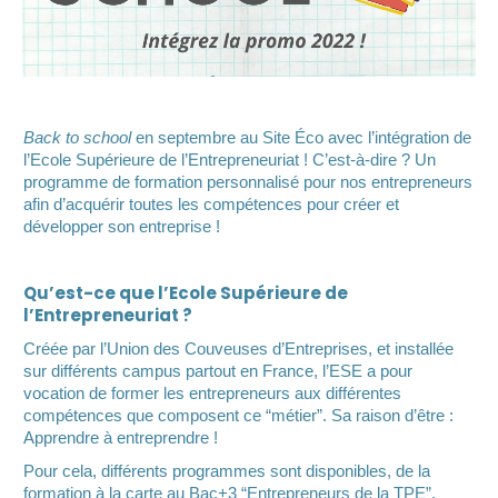
Meilleures Machines à Machines à Sous Gratuits
Abarcan el gambito de la mitología, los juegos de superhéroes y
mucho más.
Strategie Gagner à La Roulette
Aunque hay muchas ventajas de usar giropay, todavía hay
inconvenientes sustanciales, especialmente cuando se trata de
Back to school
en septembre au Site Éco avec l’intégration de
retirar sus fondos.
l’Ecole Supérieure de l’Entrepreneuriat ! C’est-à-dire ? Un
Ouvrir Casino
programme de formation personnalisé pour nos entrepreneurs
afin d’acquérir toutes les compétences pour créer et
développer son entreprise !
Qu’est-ce que l’Ecole Supérieure de
l’Entrepreneuriat ?
Créée par l’Union des Couveuses d’Entreprises, et installée
sur différents campus partout en France, l’ESE a pour
vocation de former les entrepreneurs aux différentes
compétences que composent ce “métier”. Sa raison d’être :
Apprendre à entreprendre !
Pour cela, différents programmes sont disponibles, de la
formation à la carte au Bac+3 “Entrepreneurs de la TPE”.