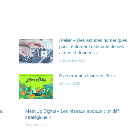
:
Atelier « Des astuces numériques
pour renforcer la sécurité de ses
accès et données »
1 décembre 2025
Évènement « Libre en fête »
18 mars 2025
 à
Meet’Up Digital « Les réseaux sociaux : un défi
stratégique »
10 janvier 2025