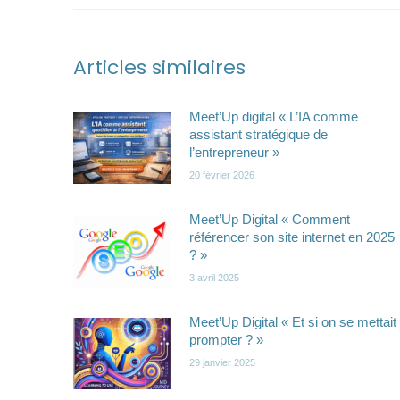
:
Articles similaires
Meet’Up digital « L’IA comme
assistant stratégique de
l’entrepreneur »
20 février 2026
Meet’Up Digital « Comment
référencer son site internet en 2025
? »
3 avril 2025
Meet’Up Digital « Et si on se mettait
prompter ? »
29 janvier 2025