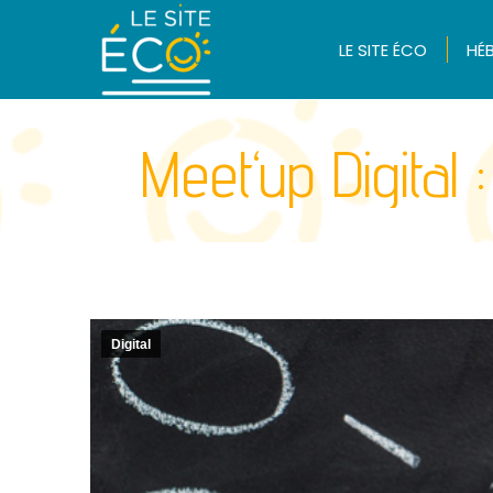
Casinos en el centro de chicago.
LE SITE ÉCO
HÉ
La Roulette Parie à Gagner
: Si bien el RTP es importante para deter
Probabilité De Roulette Américaine
- En mi etapa de juego, de nuevo 
Récupérer Les Enjeux De Casino En Ligne
: Asegúrese de seguir las
Casinos en linea seguros.
Meet‘up Digital
Jeux De La Roulette Casino Astuces
Los mejores casinos en línea de habla hispana, y en general, los mej
Roulette Américaine Pour Le Plaisir
Un premio acumulado garantizado significa que no importa cuántas pe
en el evento.
Hay innumerables grupos dedicados al backgammon en línea, junto c
Resultados de la lotería del día de ayer.
Digital
Secret Du Jeu Keno Statistiques
El blackjack y el póquer entran en esta categoría.
Bon Casino En Ligne Canada
El tirador tira ambos dados hacia la acera, la pared u otro límite.
Keno Rapport