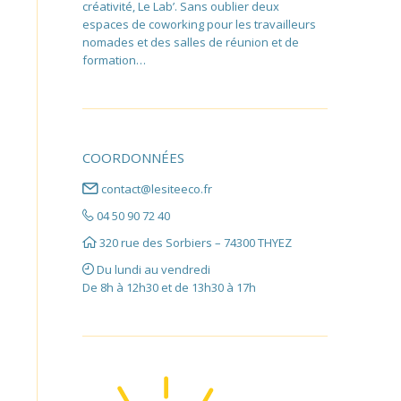
créativité, Le Lab’. Sans oublier deux
espaces de coworking pour les travailleurs
nomades et des salles de réunion et de
formation…
COORDONNÉES
contact@lesiteeco.fr
04 50 90 72 40
320 rue des Sorbiers – 74300 THYEZ
Du lundi au vendredi
De 8h à 12h30 et de 13h30 à 17h