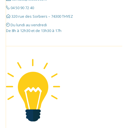
04 50 90 72 40
320 rue des Sorbiers – 74300 THYEZ
Du lundi au vendredi
De 8h à 12h30 et de 13h30 à 17h