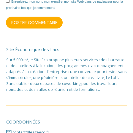
Enregistrez mon nom, mon e-mail et mon site Web dans ce navigateur pour la
prochaine fois que je commenterai.
POSTER COMMENTAIRE
Site Économique des Lacs
Sur 5 000 m², le Site Éco propose plusieurs services : des bureaux
et des ateliers à la location, des programmes d’accompagnement
adaptés à la création d’entreprise : une couveuse pour tester sans
s’immatriculer, une pépinière et un atelier de créativité, Le Lab’.
Sans oublier deux espaces de coworking pour les travailleurs
nomades et des salles de réunion et de formation…
COORDONNÉES
contact@lesiteeco.fr