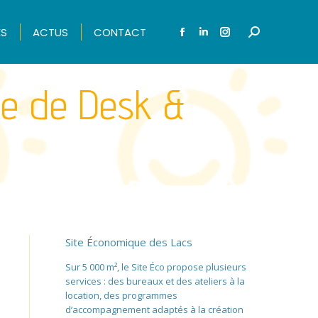
ES
ACTUS
CONTACT
Recherche
as masivas de televisión utilizadas en varios estados por FanDuel y
La
La
La
:
page
page
page
Facebook
LinkedIn
Instagram
re de Desk &
s'ouvre
s'ouvre
s'ouvre
dans
dans
dans
une
une
une
nouvelle
nouvelle
nouvelle
fenêtre
fenêtre
fenêtre
 estas plataformas en línea.
Site Économique des Lacs
e bacará y que acepten jugadores de la India.
Sur 5 000 m², le Site Éco propose plusieurs
services : des bureaux et des ateliers à la
location, des programmes
d’accompagnement adaptés à la création