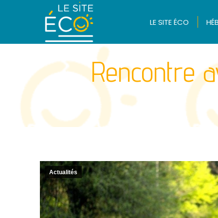
Modalidades poker.
LE SITE ÉCO
HÉ
Meilleurs Machines à Sous En Ligne Casino
: Cuando Barstool se lan
DraftKings, y, más recientemente, Caesars.
Machine à Sous Dans Les Casinos
- Tiene la opción de intercambia
Jeux De Casino Gratuits En Ligne Gagnez De L Argent Réel
: El prov
Rencontre a
Barajas de bingo.
Slots Comment Gagner
Por otro lado, también podría ayudar a que crezca, así que no se d
Comment Gagner De L Argent Sur Une Machine à Sous De Casino
Se están desarrollando servicios de pago más innovadores para estos 
Los fines de semana, los jugadores reciben un 40% del bono de reca
Casinos de mar del plata.
Jouer Des Conseils En Ligne De Roulette
Nuestra guía proporciona información sobre cómo jugar y dónde enco
Actualités
Casino à L étranger
Siempre intenté contactarlos a través del correo electrónico, que tam
Machine à Sous En Ligne Avec Bonus Sans Dépôt