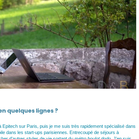
n quelques lignes ?
 à Epitech sur Paris, puis je me suis très rapidement spécialisé dans
ile dans les start-ups parisiennes. Entrecoupé de séjours à
rcher d’autres styles de vie sortant du
métro boulot dodo
. J’en suis