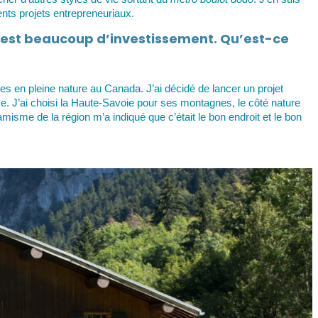
ents projets entrepreneuriaux.
’est beaucoup d’investissement. Qu’est-ce
es en pleine nature au Canada. J’ai décidé de lancer un projet
. J’ai choisi la Haute-Savoie pour ses montagnes, le côté nature
misme de la région m’a indiqué que c’était le bon endroit et le bon