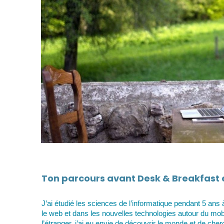
Ton parcours avant Desk & Breakfast e
J’ai étudié les sciences de l’informatique pendant 5 ans
le web et dans les nouvelles technologies autour du mob
l’étranger, j’ai eu envie de découvrir le monde et de che