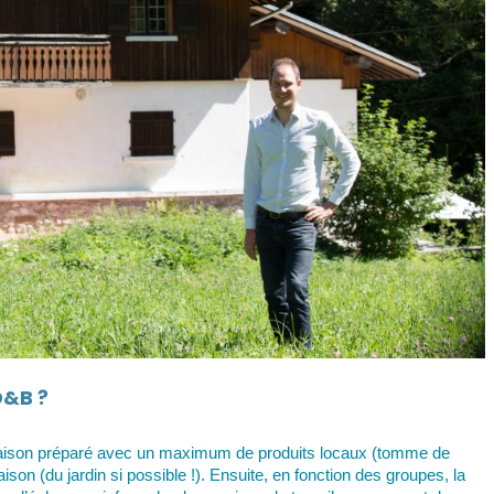
D&B ?
aison préparé avec un maximum de produits locaux (tomme de
son (du jardin si possible !). Ensuite, en fonction des groupes, la