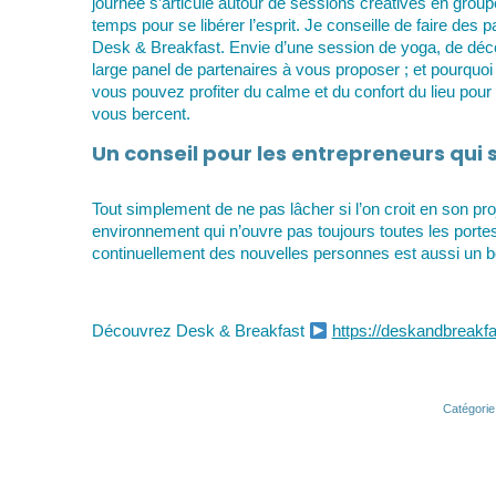
journée s’articule autour de sessions créatives en group
temps pour se libérer l’esprit. Je conseille de faire des
Desk & Breakfast. Envie d’une session de yoga, de déco
large panel de partenaires à vous proposer ; et pourquoi p
vous pouvez profiter du calme et du confort du lieu pour
vous bercent.
Un conseil pour les entrepreneurs qui 
Tout simplement de ne pas lâcher si l’on croit en son pr
environnement qui n’ouvre pas toujours toutes les portes
continuellement des nouvelles personnes est aussi un b
Découvrez Desk & Breakfast
https://deskandbreakf
Catégorie