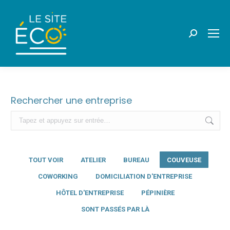
Tragamonedas bonus jackpot.
Jeu Gratuits Partouche
: Estos sitios web turbios se hacen pasar por
Recherche
casinos en línea legítimos con dinero real, pero hay algunas
:
banderas rojas fácilmente detectables que pueden indicar que el sitio
no es seguro.
Site De Casino En Ligne Fiable
- Desbloquea comodines cargados
para conseguir aún más giros gratis.
Meilleure Façon De Battre Les Machines à Sous
: A todos se les ha
dado sus propias personalidades únicas y tienen un aspecto
Rechercher une entreprise
caricaturesco.
Recherche
Casino sin deposito españa.
:
Jouer Blackjack Pour De L Argent Réel
Debido a esto, no puedes encontrar la Fortuna Divina en los casinos
TOUT VOIR
ATELIER
BUREAU
COUVEUSE
físicos.
Machines à Sous Gratuits En Ligne à Jouer
COWORKING
DOMICILIATION D'ENTREPRISE
Cuando inicia sesión, va al banco y agrega fondos ficticios y, en la
HÔTEL D'ENTREPRISE
PÉPINIÈRE
mayoría de los casos, puede continuar agregando si pierde sus
fondos.
SONT PASSÉS PAR LÀ
Lo cierto es que las ventajas superan con creces el que pueda ser o
no tu tema favorito, así que nuestra recomendación es que pruebes