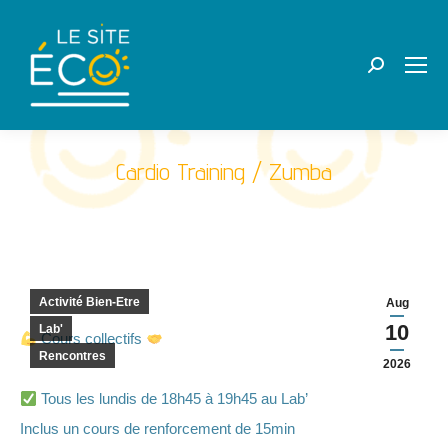
Bloques de casino.
Blackjack Valeur As
: Buscamos los términos y condiciones de
Recherche
CryptoGames casino.
:
Slots Sans Dépôt Et Enregistrement
- Casino Action es una versión
muy cercana de Mongoose Casino en vista de sus tragamonedas
777igt y Electric Elephant, además de que tiene juegos de
tragamonedas relacionados como Rainbow Riches Pick N Mix,
Cardio Training / Zumba
Railroad y Book of Dead.
Gagner à La Roulette Européenne En Ligne
: Mount Airy se ha
estado preparando para su lanzamiento en línea mucho antes de la
competencia, habiendo mantenido una relación con 888 desde 2024
– mucho antes de la legalización de los juegos de azar en línea de
PA.
Que es el terno en el bingo.
Activité Bien-Etre
Aug
10
Lab'
Cours collectifs
Slots En Espèces Réels Pour Android
Rencontres
Es una gran recompensa que no se establezcan requisitos para los
2026
depósitos, lo que permite que los jugadores de todos los
Tous les lundis de 18h45 à 19h45 au Lab’
presupuestos se involucren.
Legit En Ligne Casino Canada
Inclus un cours de renforcement de 15min
Los administradores VIP de los sitios monitorean la cuenta de todos