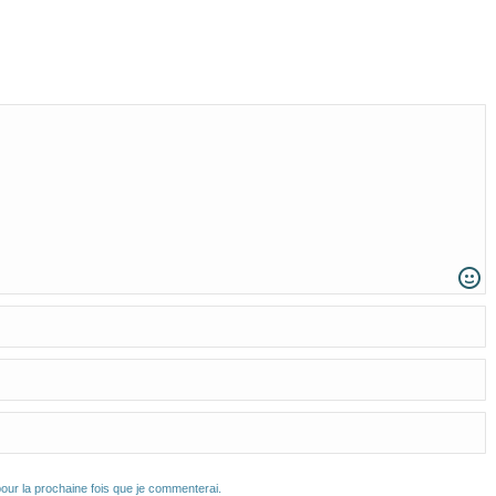
ur la prochaine fois que je commenterai.