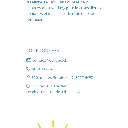
créativité, Le Lab’. Sans oublier deux
espaces de coworking pour les travailleurs
nomades et des salles de réunion et de
formation…
COORDONNÉES
contact@lesiteeco.fr
04 50 90 72 40
320 rue des Sorbiers – 74300 THYEZ
Du lundi au vendredi
De 8h à 12h30 et de 13h30 à 17h