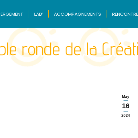
BERGEMENT
LAB’
ACCOMPAGNEMENTS
RENCONTR
PC y Mac casinos obligados a quedarse en casa, jugar desde el trabaj
e inferior con artículos relativamente peatonales, primero un ícono gr
sinos en línea recomendados es largo e implica muchas pruebas y un 
ble ronde de la Créat
as recompensas.
tores que debe tener en cuenta cuando comienza a buscar un sitio de
gar.
May
16
undo te encuentres, y podrás jugar versiones de demostración de todo
2024
OP para mujeres agregados al calendario.